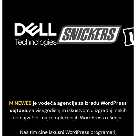
MINEWEB
je vodeća agencija za izradu WordPress
sajtova
, sa višegodišnjim iskustvom u izgradnji nekih
od najvećih i najkompleksnijih WordPress rešenja.
Naš tim čine iskusni WordPress programeri,