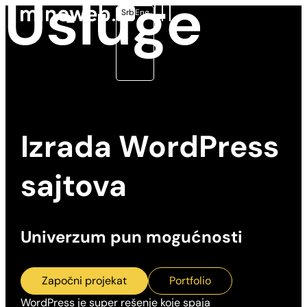
Srb
Eng
Izrada
WordPress
sajtova
Univerzum pun mogućnosti
Započni projekat
Portfolio
WordPress je super rešenje koje spaja