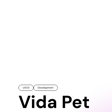
UX/UI
Development
Vida Pet