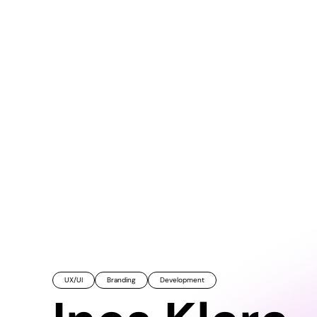
UX/UI
Branding
Development